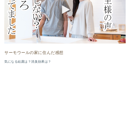
サーモウールの家に住んだ感想
気になる結露は？消臭効果は？
[!% if (image.url!="") { %]
[!% } %]