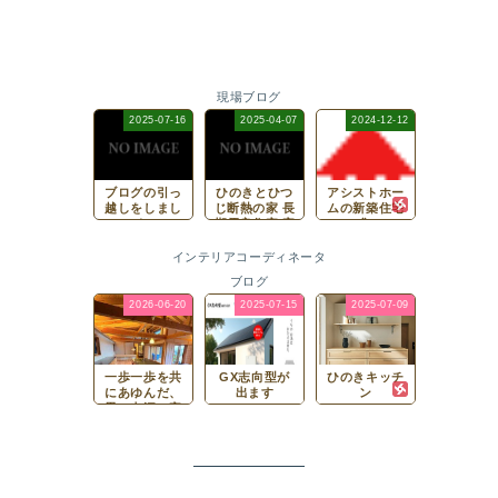
現場ブログ
2025-07-16
2025-04-07
2024-12-12
ブログの引っ
ひのきとひつ
アシストホー
越しをしまし
じ断熱の家 長
ムの新築住宅
た
期優良住宅 完
集
成見学会
インテリアコーディネータ
ブログ
2026-06-20
2025-07-15
2025-07-09
一歩一歩を共
GX志向型が
ひのきキッチ
にあゆんだ、
出ます
ン
思い出深い家
づくり