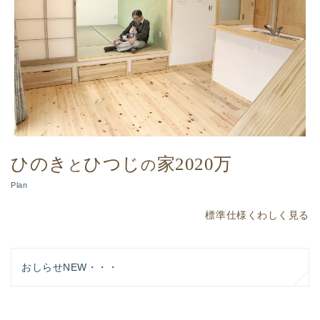
ひのき
ひつじ
家2020万
と
の
Plan
標準仕様くわしく見る
おしらせNEW・・・