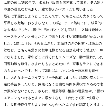
以前の家は築50年で、水まわり設備も老朽化して限界。冬の寒さ
や夏の湿気などもあり、建て替えがベストだと思いました
最初は平屋にしようとしてたんです。でもどんどん大きくなって
平屋じゃ敷地におさまらなくって(笑）で、２階建てに。結果的に
は大成功でした。1階で生活のほとんどを完結し、２階は趣味ス
ペースをメインと分けたことで暮らしやすい家事動線がかないま
した。1階は、ゆとりある広さと、無垢ひのきの床材・珪藻土の
壁など、こちらも驚きの標準仕様となる自然素材で心地よいLDK
になりました。家中どこに行くにもスムーズな、妻の憧れだった
回遊動線を確保。水まわりもまとめたので、家事をラクにできる
のもよかったです。対して2階には、カウンター兼本棚を造作
し、大きなホームライブラリーを配置しました。読書や友人と一
緒に手芸をしたりと、気兼ねなく自由な時間を満喫できるので妻
の夢がかないました。さらに、耐震等級3相当の耐震性や、1階の
エアコンをつけるとすぐに暖かくなり、1台だけで家中快適で
す。長期優良住宅もよくわかんなかったんですが認定をとりまし